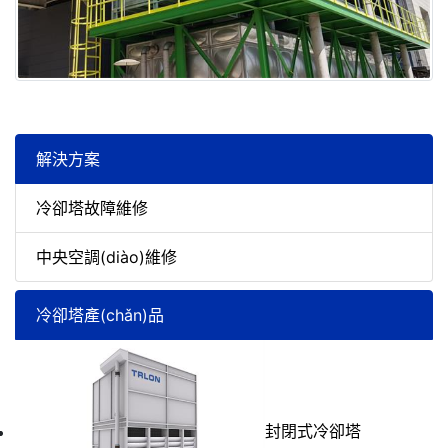
解決方案
冷卻塔故障維修
中央空調(diào)維修
冷卻塔產(chǎn)品
封閉式冷卻塔