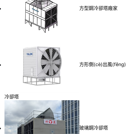
方型鋼冷卻塔廠家
方形側(cè)出風(fēng)
冷卻塔
玻璃鋼冷卻塔