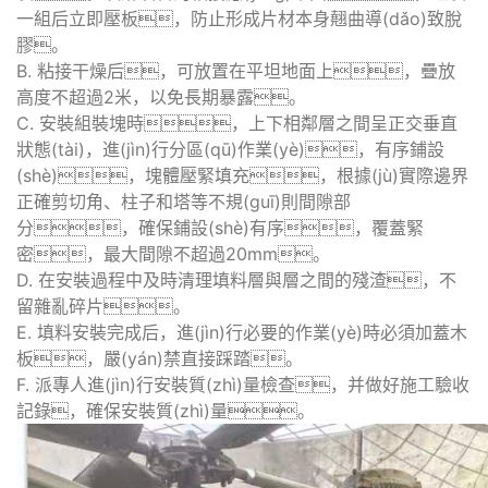
一組后立即壓板，防止形成片材本身翹曲導(dǎo)致脫
膠。
B. 粘接干燥后，可放置在平坦地面上，疊放
高度不超過2米，以免長期暴露。
C. 安裝組裝塊時，上下相鄰層之間呈正交垂直
狀態(tài)，進(jìn)行分區(qū)作業(yè)，有序鋪設
(shè)，塊體壓緊填充，根據(jù)實際邊界
正確剪切角、柱子和塔等不規(guī)則間隙部
分，確保鋪設(shè)有序，覆蓋緊
密，最大間隙不超過20mm。
D. 在安裝過程中及時清理填料層與層之間的殘渣，不
留雜亂碎片。
E. 填料安裝完成后，進(jìn)行必要的作業(yè)時必須加蓋木
板，嚴(yán)禁直接踩踏。
F. 派專人進(jìn)行安裝質(zhì)量檢查，并做好施工驗收
記錄，確保安裝質(zhì)量。