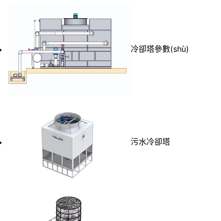
冷卻塔參數(shù)
污水冷卻塔